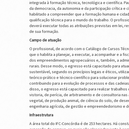
integrada à formação técnica, tecnológica e científica. Pa
da democracia, da autonomia e da participação crítica e c
habilitado a compreender que a formação humana e cida
qualificação técnica para o mundo do trabalho. O profissi
deverá executar todas as atribuições previstas em lei, re
de sua formação.
Campo de atuação
O profissional, de acordo com o Catálogo de Cursos Téc
que o habilita a planejar, a executar, a acompanhar e a fis
dos empreendimentos agropecuários e, também, a admin
rurais. Desse modo, o egresso está capacitado para atua
sustentável, segundo os princípios legais e éticos, utili
teórico-prático e técnico-científico para solucionar pro
contribuindo para a evolução de processos e das cadeias
disso, o egresso está capacitado para realizar trabalhos 
vistoria, de perícia, de arbitramento e de consultoria na
vegetal, de produção animal, de ciência do solo, de dese
engenharia agrícola, de gestão e empreendedorismo e de
Infraestrutura
A área total do IFC-Concórdia é de 253 hectares. Há cons