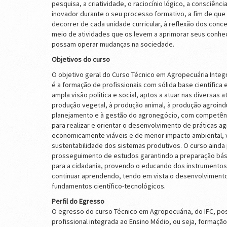
pesquisa, a criatividade, o raciocínio lógico, a consciência 
inovador durante o seu processo formativo, a fim de que
decorrer de cada unidade curricular, à reflexão dos conc
meio de atividades que os levem a aprimorar seus conh
possam operar mudanças na sociedade.
Objetivos do curso
O objetivo geral do Curso Técnico em Agropecuária Integ
é a formação de profissionais com sólida base científica
ampla visão política e social, aptos a atuar nas diversas a
produção vegetal, à produção animal, à produção agroindu
planejamento e à gestão do agronegócio, com competênc
para realizar e orientar o desenvolvimento de práticas a
economicamente viáveis e de menor impacto ambiental, 
sustentabilidade dos sistemas produtivos. O curso ainda p
prosseguimento de estudos garantindo a preparação bási
para a cidadania, provendo o educando dos instrumentos
continuar aprendendo, tendo em vista o desenvolvimen
fundamentos científico-tecnológicos.
Perfil do Egresso
O egresso do curso Técnico em Agropecuária, do IFC, po
profissional integrada ao Ensino Médio, ou seja, formação