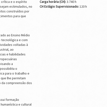
crítica e o espírito
Carga horária (CH):
3.740 h
 sejam estimulados, no
CH Estágio Supervisionado:
120 h
eitos construídos por
ecimentos para que
rado ao Ensino Médio
 e tecnológica e com
tividades voltadas à
strial, ao
ias e habilidades
gropecuárias
visando a
ossibilita o
ca para o trabalho e
 que lhe permitam
to da compreensão dos
ssui formação
 humanística e cultural