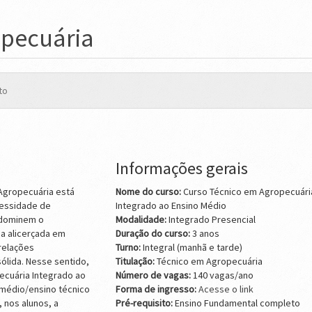
opecuária
to
Informações gerais
 Agropecuária está
Nome do curso:
Curso Técnico em Agropecuári
cessidade de
Integrado ao Ensino Médio
 dominem o
Modalidade:
Integrado Presencial
ja alicerçada em
Duração do curso:
3 anos
 relações
Turno:
Integral (manhã e tarde)
ólida. Nesse sentido,
Titulação:
Técnico em Agropecuária
ecuária Integrado ao
Número de vagas:
140 vagas/ano
médio/ensino técnico
Forma de ingresso:
Acesse o link
 nos alunos, a
Pré-requisito:
Ensino Fundamental completo