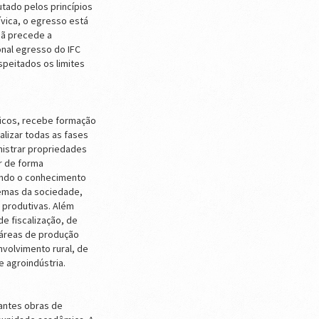
utado pelos princípios
ívica, o egresso está
dã precede a
onal egresso do IFC
speitados os limites
nicos, recebe formação
calizar todas as fases
istrar propriedades
r de forma
zando o conhecimento
blemas da sociedade,
 produtivas. Além
de fiscalização, de
s áreas de produção
nvolvimento rural, de
 agroindústria.
tantes obras de