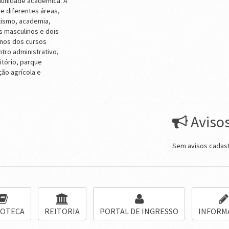
munidade acadêmica. A
e diferentes áreas,
tismo, academia,
s masculinos e dois
unos dos cursos
ntro administrativo,
itório, parque
ão agrícola e
Aviso
Sem avisos cadas
IOTECA
REITORIA
PORTAL DE INGRESSO
INFORM