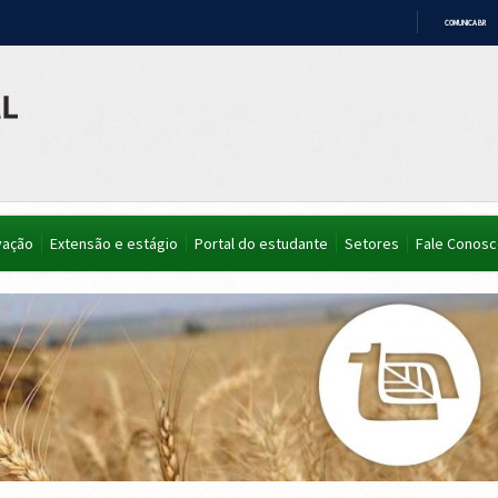
COMUNICA BR
IR
PARA
O
CONTEÚDO
vação
Extensão e estágio
Portal do estudante
Setores
Fale Conos